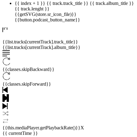
{{ index + 1 }}
{{ track.track_title }}
{{ track.album_title }}
{{ track.lenght }}
{{getSVG(store.sr_icon_file)}}
{{button.podcast_button_name}}
{{list.tracks[currentTrack].track_title}}
{{list.tracks[currentTrack].album_title}}
{{classes.skipBackward}}
{{classes.skipForward}}
{{this.mediaPlayer.getPlaybackRate()}}X
{{ currentTime }}