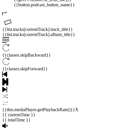
{{button.podcast_button_name}}
{{list.tracks[currentTrack].track_title}}
{{list.tracks[currentTrack].album_title}}
{{classes.skipBackward}}
{{classes.skipForward}}
{{this.mediaPlayer.getPlaybackRate()}}X
{{ currentTime }}
{{ totalTime }}