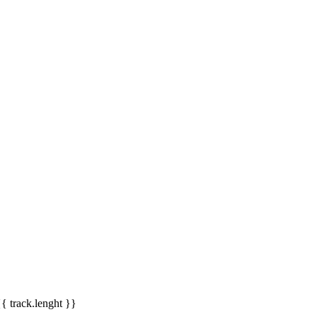
{{ track.lenght }}