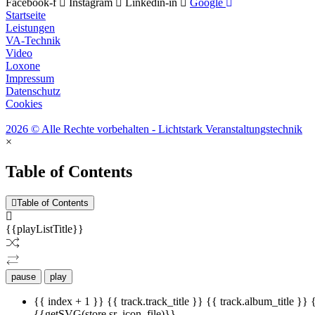
Facebook-f
Instagram
Linkedin-in
Google
Startseite
Leistungen
VA-Technik
Video
Loxone
Impressum
Datenschutz
Cookies
2026 © Alle Rechte vorbehalten - Lichtstark Veranstaltungstechnik
×
Table of Contents
Table of Contents
{{playListTitle}}
pause
play
{{ index + 1 }}
{{ track.track_title }}
{{ track.album_title }}
{{getSVG(store.sr_icon_file)}}